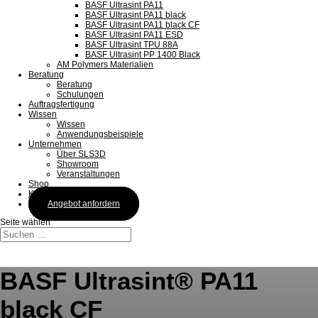
BASF Ultrasint PA11
BASF Ultrasint PA11 black
BASF Ultrasint PA11 black CF
BASF Ultrasint PA11 ESD
BASF Ultrasint TPU 88A
BASF Ultrasint PP 1400 Black
AM Polymers Materialien
Beratung
Beratung
Schulungen
Auftragsfertigung
Wissen
Wissen
Anwendungsbeispiele
Unternehmen
Über SLS3D
Showroom
Veranstaltungen
Shop
Kontakt
Angebot anfordern
Seite wählen
BASF Ultrasint® PA11
black CF