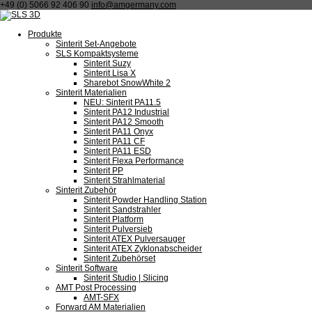
+49 (0) 5066 92 406 90
info@amgermany.com
Produkte
Sinterit Set-Angebote
SLS Kompaktsysteme
Sinterit Suzy
Sinterit Lisa X
Sharebot SnowWhite 2
Sinterit Materialien
NEU: Sinterit PA11.5
Sinterit PA12 Industrial
Sinterit PA12 Smooth
Sinterit PA11 Onyx
Sinterit PA11 CF
Sinterit PA11 ESD
Sinterit Flexa Performance
Sinterit PP
Sinterit Strahlmaterial
Sinterit Zubehör
Sinterit Powder Handling Station
Sinterit Sandstrahler
Sinterit Platform
Sinterit Pulversieb
Sinterit ATEX Pulversauger
Sinterit ATEX Zyklonabscheider
Sinterit Zubehörset
Sinterit Software
Sinterit Studio | Slicing
AMT Post Processing
AMT-SFX
Forward AM Materialien